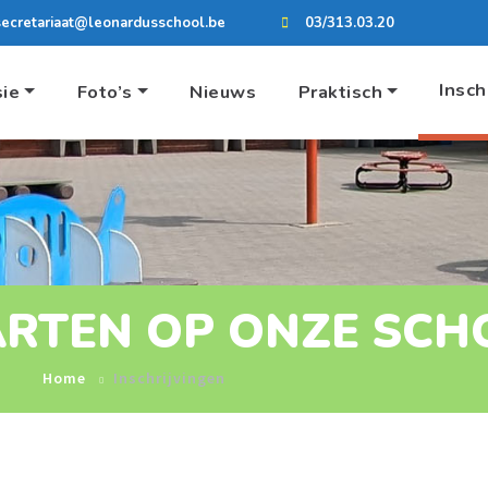
secretariaat@leonardusschool.be
03/313.03.20
Insch
sie
Foto’s
Nieuws
Praktisch
ARTEN OP ONZE SCH
Home
Inschrijvingen