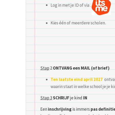
Log in met je ID of via .
Kies één of meerdere scholen.
Stap
2
ONTVANG een MAIL (of brief)
Ten laatste eind april 2027
ontvan
waarin staat in welke school je je ki
Stap 3
SCHRIJF
je kind
IN
Een
inschrijving
is immers
pas definiti