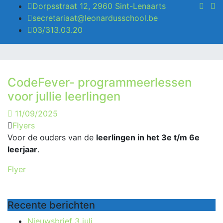
Dorpsstraat 12, 2960 Sint-Lenaarts
secretariaat@leonardusschool.be
03/313.03.20
CodeFever- programmeerlessen
voor jullie leerlingen
11/09/2025
Flyers
Voor de ouders van de
leerlingen in het 3e t/m 6e
leerjaar
.
Flyer
Recente berichten
Nieuwsbrief 3 juli