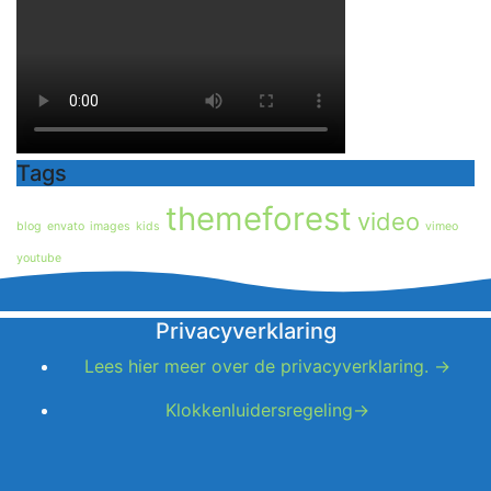
Tags
themeforest
video
blog
envato
images
kids
vimeo
youtube
Privacyverklaring
Lees hier meer over de privacyverklaring. →
Klokkenluidersregeling→