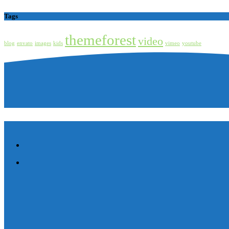
Tags
themeforest
video
blog
envato
images
kids
vimeo
youtube