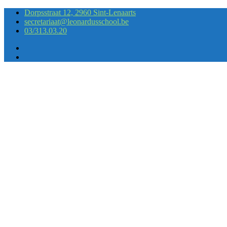
Dorpsstraat 12, 2960 Sint-Lenaarts
secretariaat@leonardusschool.be
03/313.03.20