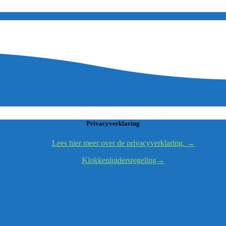
Privacyverklaring
Lees hier meer over de privacyverklaring. →
Klokkenluidersregeling→