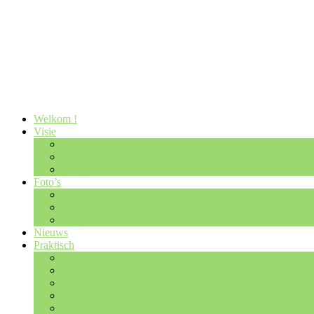
Welkom !
Visie
Visie
5 kernwaarden
Bestuur
Foto’s
Foto’s
Foto’s KLEUTERSCHOOL
Foto’s LAGERE SCHOOL
Nieuws
Praktisch
Wie is wie?
schooluren
voor- en naschoolse opvang
CLB
documenten